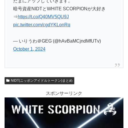
たまにアップしていきます。
暗号資産NIDTとWHITE SCORPIONが大好き
⇒
https://t.co/Q40MV5QU9J
pic.twitter.com/cgdYKLonRq
— いりうわ＠GEG (@hAvBaMCjndMfUTv)
October 1, 2024
NIDT(ニッポンアイドルトークン)まとめ
スポンサーリンク