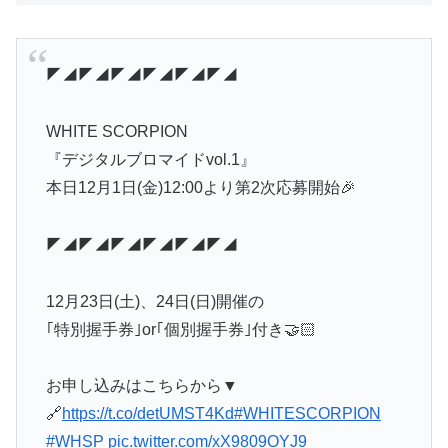
◤◢◤◢◤◢◤◢◤◢◤◢
WHITE SCORPION
『デジタルブロマイドvol.1』
本日12月1日(金)12:00より第2次応募開始🎉
◤◢◤◢◤◢◤◢◤◢◤◢
12月23日(土)、24日(日)開催の
｢特別握手券｣or｢個別握手券｣付き🤝🏻
お申し込みはこちらから▼
🔗
https://t.co/detUMST4Kd
#WHITESCORPION
#WHSP
pic.twitter.com/xX9809OYJ9