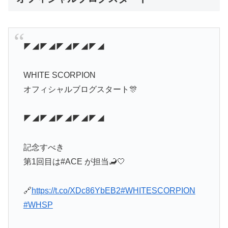
◤◢◤◢◤◢◤◢◤◢
WHITE SCORPION
オフィシャルブログスタート🎊
◤◢◤◢◤◢◤◢◤◢
記念すべき
第1回目は#ACE が担当🦂🤍
🔗
https://t.co/XDc86YbEB2
#WHITESCORPION
#WHSP