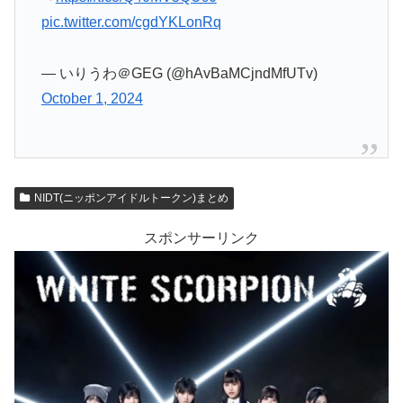
pic.twitter.com/cgdYKLonRq
— いりうわ＠GEG (@hAvBaMCjndMfUTv)
October 1, 2024
NIDT(ニッポンアイドルトークン)まとめ
スポンサーリンク