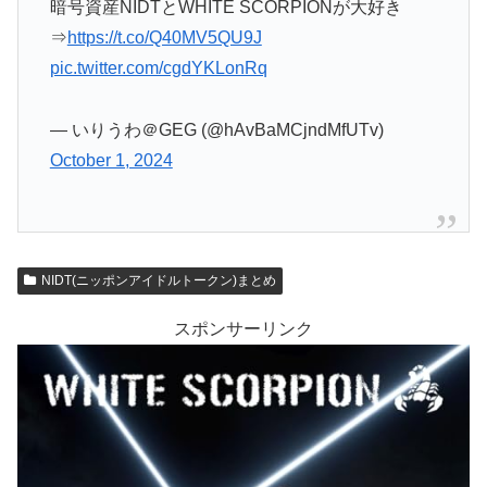
暗号資産NIDTとWHITE SCORPIONが大好き
⇒
https://t.co/Q40MV5QU9J
pic.twitter.com/cgdYKLonRq
— いりうわ＠GEG (@hAvBaMCjndMfUTv)
October 1, 2024
NIDT(ニッポンアイドルトークン)まとめ
スポンサーリンク