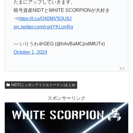
たまにアップしていきます。
暗号資産NIDTとWHITE SCORPIONが大好き
⇒
https://t.co/Q40MV5QU9J
pic.twitter.com/cgdYKLonRq
— いりうわ＠GEG (@hAvBaMCjndMfUTv)
October 1, 2024
NIDT(ニッポンアイドルトークン)まとめ
スポンサーリンク