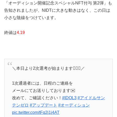
「オーディション開催記念スペシャルNFT付与 第2弾」も
告知されましたが、NIDTに大きな動きはなく、この日は
小さな陰線をつけています。
終値は
4.19
＼本日より2次選考が始まります💁‍♀️✨／
1次通過者には、日程のご連絡を
メールにてお送りしております✉️
改めて、ご確認ください！
#IDOL3
#アイドルサン
テンゼロ
#アップデート
#オーディション
pic.twitter.com/tFq2j1j4AT