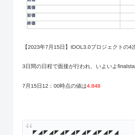
【2023年7月15日】IDOL3.0プロジェクト
3日間の日程で面接が行われ、いよいよfinalst
7月15日12：00時点の値は
4.848
◤◢◤◢◤◢◤◢◤◢◤◢◤◢◤◢